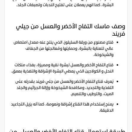
البشرة، كما انهم يعملان على تفتيح الندبات وتصبغات الجلد.
وصف ماسك التفاح الأخضر والعسل من جيلي
فريند
قناع مصنوع من ورقة السليلوز، الذي ينتج عنه معدل امتصاص
عالي للعناية بالبشرة، وحمايتها ومُعالجتها من الجفاف
والشيخوخة.
قناع التفاح الأخضر والعسل لبشرة نقية ومميزة، بغذاء ملكات
النحل و الكولاجين الذي يعطي البشرة الإشراقة والتغذية بعمق.
يُعرف قناع التفاح الأخضر والعسل من جلي فريند بقدرته على
التغذية والتجديد، ومكافحة الشيخوخة وإزالة الجراثيم والجلد
الميت، والترطيب والتنعيم.
يمنح إستخدام هذا القناع إشراقة ونعومة، كما أنه يزيل التجاعيد
الدقيقة.
طريقة استعمال قناع التفاح الأخضر والعسل من