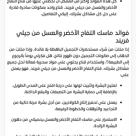
كل هذه الفوائد وأكثر من الممكن أن تحصلي عليها من قناع التفاح
الأخضر والعسل من جيلي فريند، قناع واحد بمكونات ساحرة قادرة
على حل كل مشاكل بشرتك، إليكي التفاصيل.
فوائد ماسك التفاح الأخضر والعسل من جيلي
فريند
إذا مللتِ من شراء مستحضرات التجميل الباهظة بلا فائدة، وإذا مللتِ من
الذهاب إلى صالونات التجميل دون ظهور نتائج، هل فكرتي يوماً بالرجوع
إلى الطبيعة؟، واستخدام قناع يحتوي على مواد سحرية فعالة لحل جميع
مشاكل بشرتك، قناع التفاح الأخضر والعسل من جيلي فريند، فهو يعمل
على:
تفتيح البشرة وتثبيت لونها على درجة افتح على المدى الطويل،
بالإضافة إلى حماية البشرة من التصبغات والبقع الداكنة.
يعمل على تحفيز إنتاج الكولاجين، من أجل بشرة مرنة خالية من
التجاعيد والترهلات والخطوط الرفيعة.
الاستمرار على ماسك التفاح الأخضر والعسل،يحميكي من دهون
البشرة الزائدة.