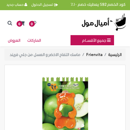
كود الخصم S92 يعطيك خصم ١٠٪
تسجيل الدخول
حساب جديد
0
0
جميع الأقســام
الماركات
العروض
الرئيسية
Frienvita
ماسك التفاح الاخضر و العسل من جلي فريند