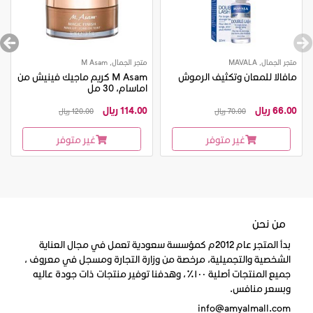
متجر الجمال, MAVALA
متجر الجمال, M Asam
مافالا للمعان وتكثيف الرموش
M Asam كريم ماجيك فينيش من
اماسام، 30 مل
66.00 ريال
114.00 ريال
70.00 ريال
120.00 ريال
غير متوفر
غير متوفر
من نحن
بدأ المتجر عام 2012م كمؤسسة سعودية تعمل في مجال العناية
الشخصية والتجميلية، مرخصة من وزارة التجارة ومسجل في معروف ،
جميع المنتجات أصلية ١٠٠٪، وهدفنا توفير منتجات ذات جودة عاليه
وبسعر منافس.
info@amyalmall.com