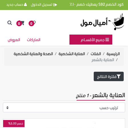
كود الخصم S92 يعطيك خصم ١٠٪
تسجيل الدخول
حساب جديد
0
0
جميع الأقســام
الماركات
العروض
الرئيسية
الفئات
العناية الشخصية
الصحة والعناية الشخصية
العناية بالشعر
فلترة النتائج
العناية بالشعر
- 1 منتج
خصم 5.00%