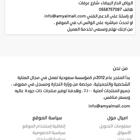
الرياض الدار البيضاء -شارع عرفات
هاتف 0558757097
او راسلنا على الدعم الفني info@amyalmall.com
او تحدث مباشره على الواتس اب في الموقع .
من اجلك نهتم ونسعى لخدمة العميل
من نحن
بدأ المتجر عام 2012م كمؤسسة سعودية تعمل في مجال العناية
الشخصية والتجميلية، مرخصة من وزارة التجارة ومسجل في معروف ،
جميع المنتجات أصلية ١٠٠٪، وهدفنا توفير منتجات ذات جودة عاليه
وبسعر منافس.
info@amyalmall.com
اميال مول
سياسة الموقع
معلومات التحويل
إتفاقية إستخدام الموقع
الأسواق
سياسية الخصوصية
من نحن
سياسة الاسترجاع