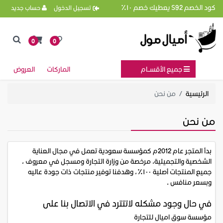
كود الخصم S92 يعطيك خصم ١٠٪
تسجيل الدخول
حساب جديد
0
0
جميع الأقســام
الماركات
العروض
الرئيسية
من نحن
من نحن
بدأ المتجر عام 2012م كمؤسسة سعودية تعمل في مجال العناية
الشخصية والتجميلية، مرخصة من وزارة التجارة ومسجل في معروف ،
جميع المنتجات أصلية ١٠٠٪؜، وهدفنا توفير منتجات ذات جودة عاليه
وبسعر منافس .
في حال وجود مشكله لاتتترد في الاتصال بنا على
مؤسسة سوق اميال للتجارة