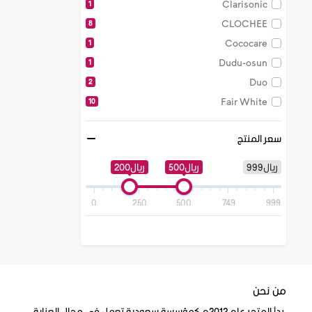
Clarisonic
1
CLOCHEE
8
Cococare
1
Dudu-osun
1
Duo
2
Fair White
10
Go Smile
2
سعر المنتج
Hello Hair
1
It Works
1
ريال999
ريال500
ريال200
Its a 10
2
ITS Skin
1
0
250
500
749
999
Ivation
1
Kiehls
2
laura mercier
1
leegoal
1
من نحن
Lime Crime
4
بدأ المتجر عام 2012م كمؤسسة سعودية تعمل في مجال العناية