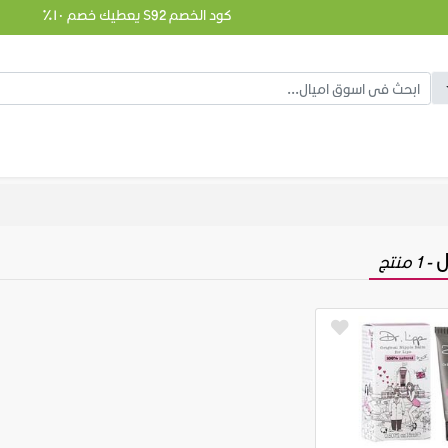
كود الخصم S92 يعطيك خصم ١٠٪
ل
- 1 منتج