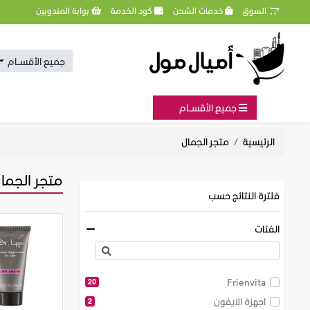
السوق
خدمات الشحن
كود الخدمة
بوابة المندوبين
جميع الأقســام
جميع الأقســام
الرئيسية
متجر الجمال
متجر الجما
فلترة النتائج حسب
الفئات
Frienvita
20
اجهزة الايفون
2