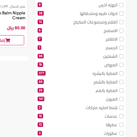
أجهزه اخرى
6
متجر الجمال, DR LIPP
p Balm Nipple
ادوات طبيه وملحقاتها
39
Cream
أطقم ومجموعات المكياج
13
80.00 ريال
الاسفنج
6
الاظافر
7
إضا
الجسم
1
الشفتين
96
العروض
19
العناية بالبشره
377
العناية بالشعر
68
العناية بالفم
25
العيون
141
شنط اصليه ماركات
2
عدسات
12
عطرها
13
عطورات
3