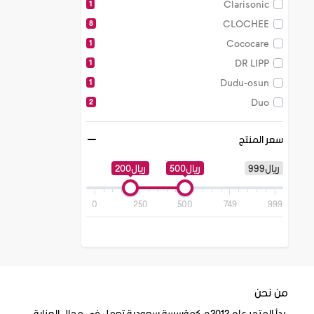
Clarisonic
1
CLOCHEE
8
Cococare
1
DR LIPP
1
Dudu-osun
1
Duo
2
Fair White
10
سعر المنتج
Hello Hair
1
It Works
1
ريال999
ريال500
ريال200
Its a 10
2
ITS Skin
1
0
250
500
749
999
Ivation
1
Kiehls
2
laura mercier
1
leegoal
1
من نحن
Lime Crime
4
بدأ المتجر عام 2012م كمؤسسة سعودية تعمل في مجال العناية