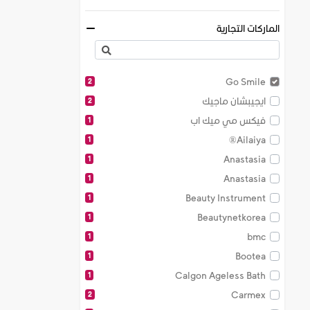
عطوزات نسائيه
12
الماركات التجارية
فرشاة البودرة
4
فرشاة للعينين
3
فرشاة للوجنتين
4
Go Smile
2
كريم الأساس
1
ايجيبشان ماجيك
2
مجموعات و أطقم
14
فيكس مي ميك اب
1
مركز التخفيضات
8
Ailaiya®
1
مزيل المكياج
6
Anastasia
1
مكياج الوجه
124
Anastasia
1
ملابس نسائية
117
Beauty Instrument
1
منظفات للفراشاة
36
Beautynetkorea
1
bmc
1
Bootea
1
Calgon Ageless Bath
1
Carmex
2