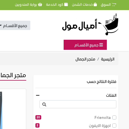
السوق
خدمات الشحن
كود الخدمة
بوابة المندوبين
جميع الأقســام
جميع الأقســام
الرئيسية
متجر الجمال
متجر الجما
فلترة النتائج حسب
الفئات
Frienvita
20
اجهزة الايفون
2