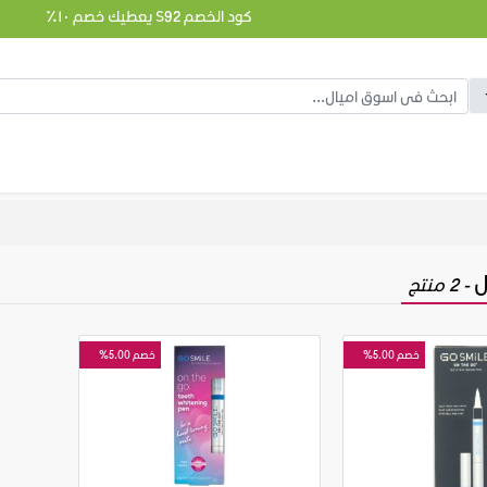
كود الخصم S92 يعطيك خصم ١٠٪
ل
- 2 منتج
خصم 5.00%
خصم 5.00%