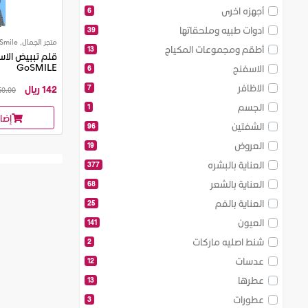
أجهزه اخرى
6
ادوات طبيه وملحقاتها
39
متجر الجمال, Go Smile
أطقم ومجموعات المكياج
13
قلم تببيض الاس
GoSMILE
الاسفنج
6
الاظافر
7
142 ريال
0.00 ريال
الجسم
1
إضا
الشفتين
96
العروض
19
العناية بالبشره
377
العناية بالشعر
68
العناية بالفم
25
العيون
141
شنط اصليه ماركات
2
عدسات
12
عطرها
13
عطورات
3