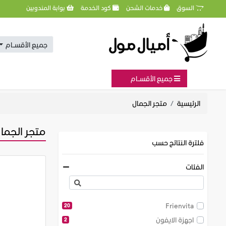
السوق
خدمات الشحن
كود الخدمة
بوابة المندوبين
جميع الأقســام
جميع الأقســام
الرئيسية
متجر الجمال
متجر الجما
فلترة النتائج حسب
الفئات
Frienvita
20
اجهزة الايفون
2