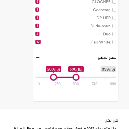
CLOCHEE
8
Cococare
1
DR LIPP
1
Dudu-osun
1
Duo
2
Fair White
10
Go Smile
2
سعر المنتج
Hello Hair
1
It Works
1
ريال999
ريال500
ريال200
Its a 10
2
ITS Skin
1
0
250
500
749
999
Ivation
1
Kiehls
2
laura mercier
1
leegoal
1
من نحن
Lime Crime
4
بدأ المتجر عام 2012م كمؤسسة سعودية تعمل في مجال العناية