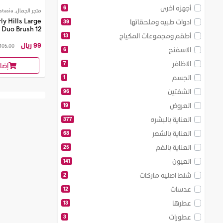
أجهزه اخرى
6
متجر الجمال, Anastasia
ly Hills Large
ادوات طبيه وملحقاتها
39
Duo Brush 12
أطقم ومجموعات المكياج
13
99 ريال
105.00 ريال
الاسفنج
6
الاظافر
7
إضا
الجسم
1
الشفتين
96
العروض
19
العناية بالبشره
377
العناية بالشعر
68
العناية بالفم
25
العيون
141
شنط اصليه ماركات
2
عدسات
12
عطرها
13
عطورات
3