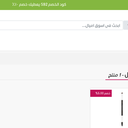
كود الخصم S92 يعطيك خصم ١٠٪
ل
- 1 منتج
خصم 5.00%