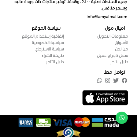
جميع المنتجات أصلية ١٠٠٪، وهدفنا توفير منتجات ذات جودة عاليه
وبسعر منافس.
info@amyalmall.com
اميال مول
سياسة الموقع
معلومات التحويل
إتفاقية إستخدام الموقع
الأسواق
سياسية الخصوصية
من نحن
سياسة الاسترجاع
سجل تاجر او عميل
طريقة الشراء
دليل التاجر
دليل التاجر
تواصل معنا