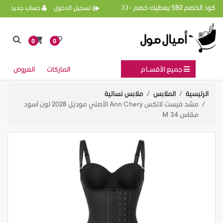
كود الخصم S92 يعطيك خصم ١٠٪
تسجيل الدخول
حساب جديد
0
0
جميع الأقســام
الماركات
العروض
الرئيسية
الملابس
ملابس نسائية
مشد فيست لاتكس Ann Chery الأصلي موديل 2028 لون أسود
مقاس M 34