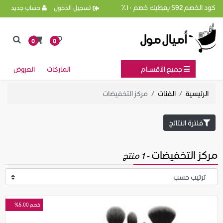
كود الخصم S92 يعطيك خصم ١٠٪
تسجيل الدخول
حساب جديد
0
0
جميع الأقســام
الماركات
العروض
الرئيسية
الفئات
مركز التخفيضات
فلترة النتائج
مركز التخفيضات
- 1 منتج
خصم 5.00%