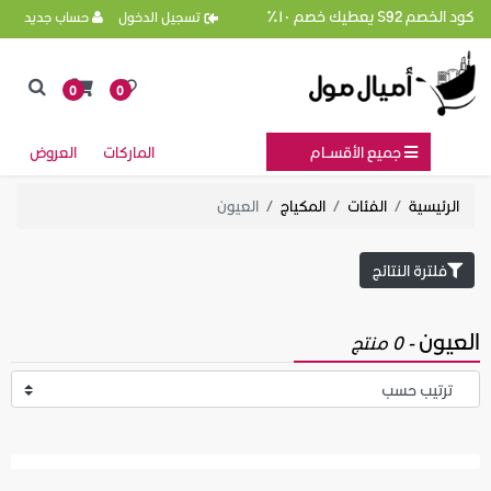
كود الخصم S92 يعطيك خصم ١٠٪
تسجيل الدخول
حساب جديد
0
0
جميع الأقســام
الماركات
العروض
الرئيسية
الفئات
المكياج
العيون
فلترة النتائج
العيون
- 0 منتج