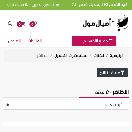
كود الخصم S92 يعطيك خصم ١٠٪
تسجيل الدخول
حساب جديد
0
0
جميع الأقســام
الماركات
العروض
الرئيسية
الفئات
مستحضرات التجميل
الاظافر
فلترة النتائج
الاظافر
- 0 منتج