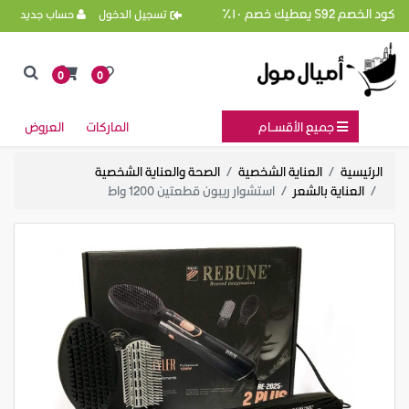
كود الخصم S92 يعطيك خصم ١٠٪
تسجيل الدخول
حساب جديد
0
0
جميع الأقســام
الماركات
العروض
الرئيسية
العناية الشخصية
الصحة والعناية الشخصية
العناية بالشعر
استشوار ريبون قطعتين 1200 واط