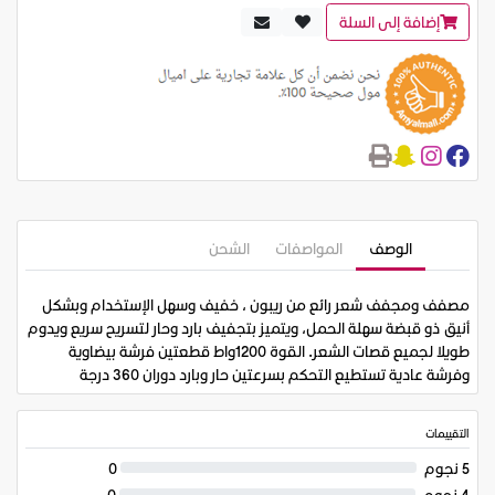
إضافة إلى السلة
الوصف
المواصفات
الشحن
مصفف ومجفف شعر رائع من ريبون ، خفيف وسهل الإستخدام وبشكل
أنيق ذو قبضة سهلة الحمل، ويتميز بتجفيف بارد وحار لتسريح سريع ويدوم
طويلا لجميع قصات الشعر. القوة 1200واط قطعتين فرشة بيضاوية
وفرشة عادية تستطيع التحكم بسرعتين حار وبارد دوران 360 درجة
التقييمات
5 نجوم
0
4 نجوم
0