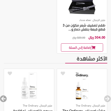
متجر الجمال, Jose eber
طقم تصفيف شعر مكوّن من 3
قطع قبعة بنقش حمار و...
304.00 ريال
320.00 ريال
إضافة إلى السلة
الأكثر مشاهدة
متجر الجمال, The Ordinary
متجر الجمال, The Ordinary
مقشر اورديناري The Ordinary
سيروم ذا اورديناري لمكافحة