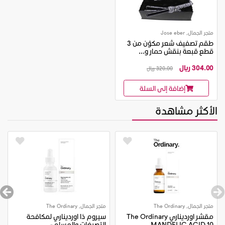
متجر الجمال, Jose eber
طقم تصفيف شعر مكوّن من 3
قطع قبعة بنقش حمار و...
304.00 ريال
320.00 ريال
إضافة إلى السلة
الأكثر مشاهدة
متجر الجمال, The Ordinary
متجر الجمال, The Ordinary
مقشر اورديناري The Ordinary
سيروم ذا اورديناري لمكافحة
MANDELIC ACID 10...
التصبغات والمسام -...