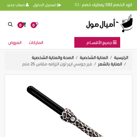
كود الخصم S92 يعطيك خصم ١٠٪
تسجيل الدخول
حساب جديد
0
0
جميع الأقســام
الماركات
العروض
الرئيسية
العناية الشخصية
الصحة والعناية الشخصية
العناية بالشعر
فير جوسي ايبر لون الزرافه مقاس 25 ملم