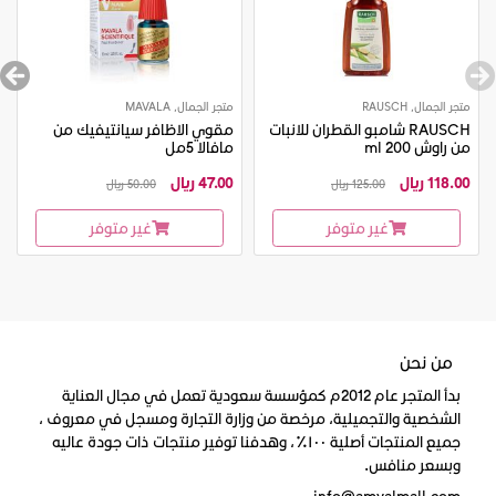
متجر الجمال, RAUSCH
متجر الجمال, MAVALA
RAUSCH شامبو القطران للانبات
مقوي الاظافر سيانتيفيك من
من راوش 200 ml
مافالا 5مل
118.00 ريال
47.00 ريال
125.00 ريال
50.00 ريال
غير متوفر
غير متوفر
من نحن
بدأ المتجر عام 2012م كمؤسسة سعودية تعمل في مجال العناية
الشخصية والتجميلية، مرخصة من وزارة التجارة ومسجل في معروف ،
جميع المنتجات أصلية ١٠٠٪، وهدفنا توفير منتجات ذات جودة عاليه
وبسعر منافس.
info@amyalmall.com