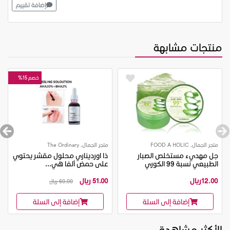
إضافة تقييم
منتجات مشابهة
خصم 15%
متجر الجمال, FOOD A HOLIC
متجر الجمال, The Ordinary
جل مهديء مستخلص الصبار
ذا اورديناري محلول مقشر يحتوي
الطبيعي نسبة 99 الكوري
على حمض ألفا هي...
12.00ريال
51.00 ريال
60.00 ريال
إضافة إلى السلة
إضافة إلى السلة
الأكثر مشاهدة