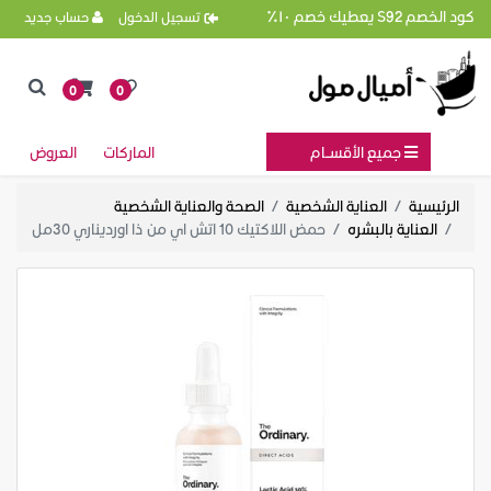
كود الخصم S92 يعطيك خصم ١٠٪
تسجيل الدخول
حساب جديد
0
0
جميع الأقســام
الماركات
العروض
الرئيسية
العناية الشخصية
الصحة والعناية الشخصية
العناية بالبشره
حمض اللاكتيك 10 اتش اي من ذا اورديناري 30مل