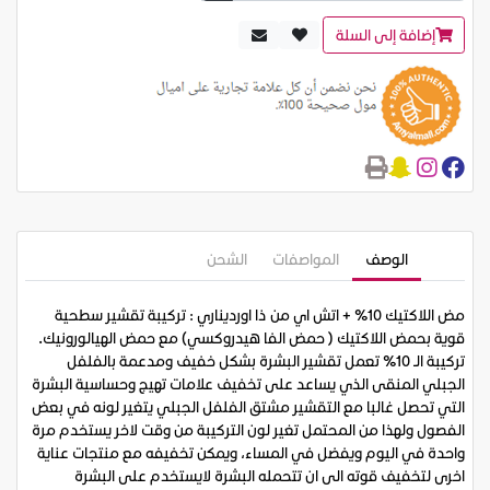
إضافة إلى السلة
الوصف
المواصفات
الشحن
مض اللاكتيك 10% + اتش اي من ذا اورديناري : تركيبة تقشير سطحية
قوية بحمض اللاكتيك ( حمض الفا هيدروكسي) مع حمض الهيالورونيك.
تركيبة الـ 10% تعمل تقشير البشرة بشكل خفيف ومدعمة بالفلفل
الجبلي المنقى الذي يساعد على تخفيف علامات تهيج وحساسية البشرة
التي تحصل غالبا مع التقشير مشتق الفلفل الجبلي يتغير لونه في بعض
الفصول ولهذا من المحتمل تغير لون التركيبة من وقت لاخر يستخدم مرة
واحدة في اليوم ويفضل في المساء، ويمكن تخفيفه مع منتجات عناية
اخرى لتخفيف قوته الى ان تتحمله البشرة لايستخدم على البشرة