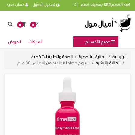
كود الخصم S92 يعطيك خصم ١٠٪
تسجيل الدخول
حساب جديد
0
0
جميع الأقســام
الماركات
العروض
الرئيسية
العناية الشخصية
الصحة والعناية الشخصية
العناية بالبشره
سيروم مضاد للتجاعيد من تايم لس 30 ملم