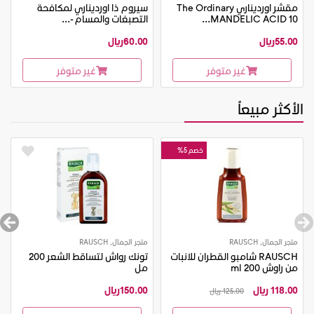
مقشر اورديناري The Ordinary
سيروم ذا اورديناري لمكافحة
MANDELIC ACID 10...
التصبغات والمسام -...
55.00ريال
60.00ريال
غير متوفر
غير متوفر
الأكثر مبيعاً
خصم 5%
متجر الجمال, RAUSCH
متجر الجمال, RAUSCH
RAUSCH شامبو القطران للانبات
تونك رواش لتساقط الشعر 200
من راوش 200 ml
مل
118.00 ريال
150.00ريال
125.00 ريال