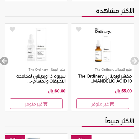
الأكثر مشاهدة
متجر الجمال, The Ordinary
متجر الجمال, The Ordinary
مقشر اورديناري The Ordinary
سيروم ذا اورديناري لمكافحة
MANDELIC ACID 10...
التصبغات والمسام -...
55.00ريال
60.00ريال
غير متوفر
غير متوفر
الأكثر مبيعاً
خصم 5%
خصم 20%