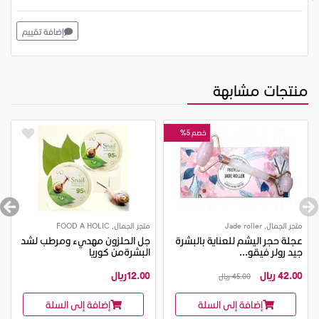
إضافة تقييم
منتجات مشابهة
خصم 5%
متجر الجمال, Jade roller
متجر الجمال, FOOD A HOLIC
عجلة حجر اليشم للعناية بالبشرة
جل الحلزون مهديء ومرطب لشد
جيد رولر فيقو...
البشرةمن كوريا
42.00 ريال
12.00ريال
45.00 ريال
إضافة إلى السلة
إضافة إلى السلة