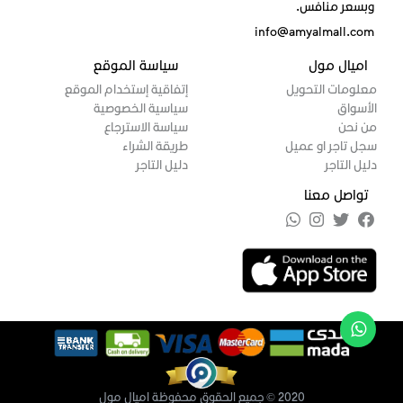
وبسعر منافس.
info@amyalmall.com
اميال مول
سياسة الموقع
معلومات التحويل
إتفاقية إستخدام الموقع
الأسواق
سياسية الخصوصية
من نحن
سياسة الاسترجاع
سجل تاجر او عميل
طريقة الشراء
دليل التاجر
دليل التاجر
تواصل معنا
2020 © جميع الحقوق محفوظة اميال مول