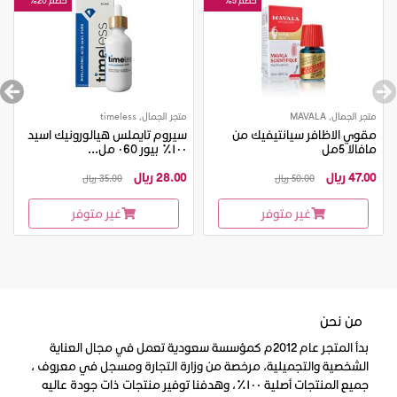
متجر الجمال, MAVALA
متجر الجمال, timeless
مقوي الاظافر سيانتيفيك من
سيروم تايملس هيالورونيك اسيد
مافالا 5مل
١٠٠٪ بيور ٠60 مل...
47.00 ريال
28.00 ريال
50.00 ريال
35.00 ريال
غير متوفر
غير متوفر
من نحن
بدأ المتجر عام 2012م كمؤسسة سعودية تعمل في مجال العناية
الشخصية والتجميلية، مرخصة من وزارة التجارة ومسجل في معروف ،
جميع المنتجات أصلية ١٠٠٪، وهدفنا توفير منتجات ذات جودة عاليه