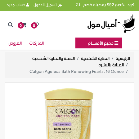
كود الخصم S92 يعطيك خصم ١٠٪
تسجيل الدخول
حساب جديد
0
0
جميع الأقســام
الماركات
العروض
الرئيسية
العناية الشخصية
الصحة والعناية الشخصية
العناية بالبشره
Calgon Ageless Bath Renewing Pearls, 16 Ounce