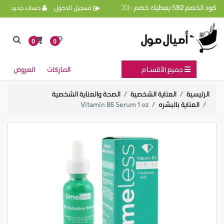
كود الخصم S92 يعطيك خصم ١٠٪
تسجيل الدخول
حساب جديد
0
0
جميع الأقســام
الماركات
العروض
الرئيسية
العناية الشخصية
الصحة والعناية الشخصية
العناية بالبشره
Vitamin B5 Serum 1 oz